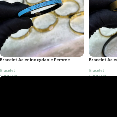
Bracelet Acier inoxydable Femme
Bracelet Aci
Bracelet
Bracelet
1,900
DA
1,900
DA
Ajouter Au Panier
Ajouter Au Pani