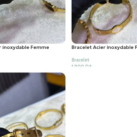
er inoxydable Femme
Bracelet Acier inoxydabl
Bracelet
1,900
DA
er
Ajouter Au Panier