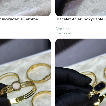
er inoxydable Femme
Bracelet Acier inoxydabl
Bracelet
1,900
DA
er
Ajouter Au Panier