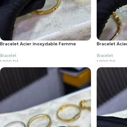
Bracelet Acier inoxydable Femme
Bracelet Aci
Bracelet
Bracelet
1,900
DA
1,900
DA
Ajouter Au Panier
Ajouter Au Pani