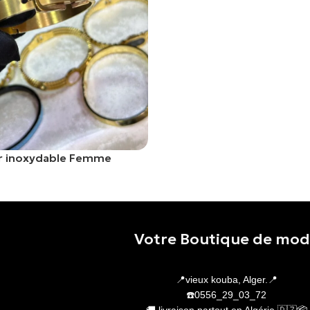
er inoxydable Femme
er
Votre Boutique de mo
📍vieux kouba, Alger.📍
☎️0556_29_03_72