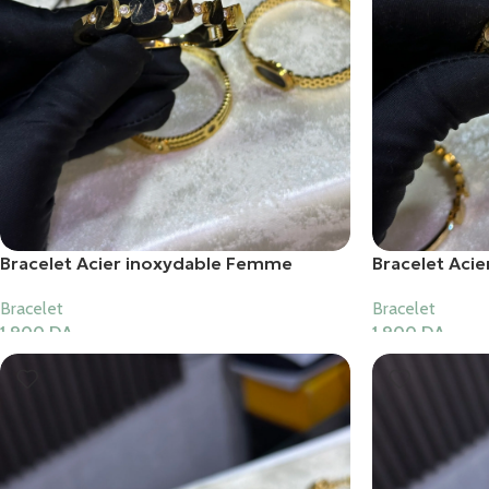
Bracelet Acier inoxydable Femme
Bracelet Aci
Bracelet
Bracelet
1,900
DA
1,900
DA
Ajouter Au Panier
Ajouter Au Pani