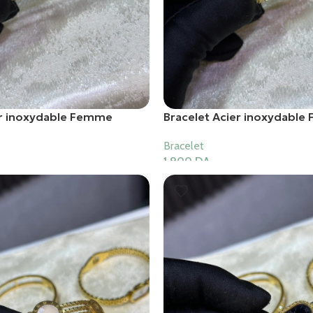
er inoxydable Femme
Bracelet Acier inoxydabl
Bracelet
1,900
DA
er
Ajouter Au Panier