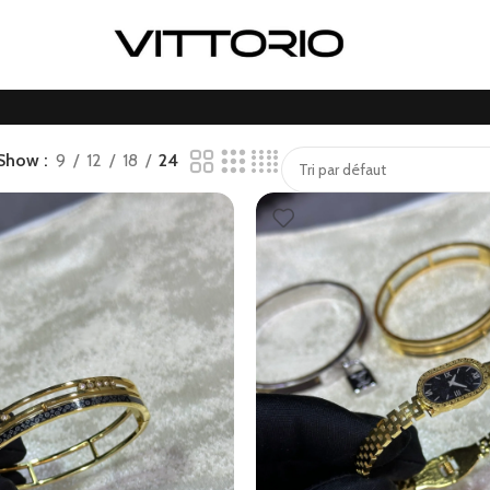
Show
9
12
18
24