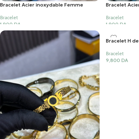
Bracelet Acier inoxydable Femme
Bracelet Aci
Bracelet
Bracelet
1,900
DA
1,900
DA
Ajouter Au Panier
Ajouter Au Pani
Bracelet H de
Bracelet
9,800
DA
Ajouter Au Pani