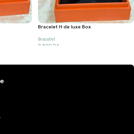
Bracelet H de luxe Box
Bracelet
9,800
DA
Ajouter Au Panier
de
️