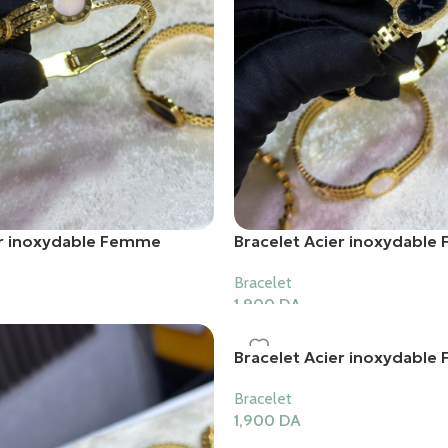
er inoxydable Femme
Bracelet Acier inoxydabl
Bracelet
1,900
DA
er
Ajouter Au Panier
Bracelet Acier inoxydabl
Bracelet
1,900
DA