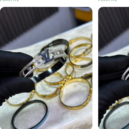
1,900
DA
1,900
DA
Ajouter Au Panier
Ajouter Au Pani