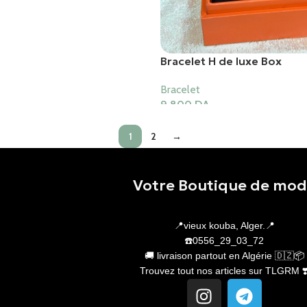
Bracelet H de luxe Box
Bracelet
9,800
DA
Ajouter Au Panier
1
2
→
Votre Boutique de mo
📍vieux kouba, Alger.📍
☎️0556_29_03_72
🚚 livraison partout en Algérie 🇩🇿📦
Trouvez tout nos articles sur TLGRM ❣