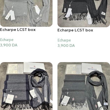
Echarpe LCST box
Echarpe LCST box
Echarpe
Echarpe
3,900
DA
3,900
DA
Ajouter Au Panier
Lire La Suite