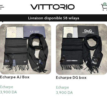
0
Livraison disponible 58 wilaya
Echarpe AJ Box
Echarpe DG box
Echarpe
Echarpe
3,900
DA
3,900
DA
Ajouter Au Panier
Ajouter Au Panier