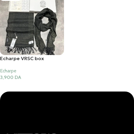
Echarpe VRSC box
Echarpe
3,900
DA
Lire La Suite