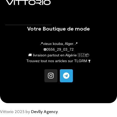
Votre Boutique de mode
📍vieux kouba, Alger.📍
☎️0556_29_03_72
🚚 livraison partout en Algérie 🇩🇿📦
Trouvez tout nos articles sur TLGRM ❣️
Vittorio 2025 by
Devlly Agency
.