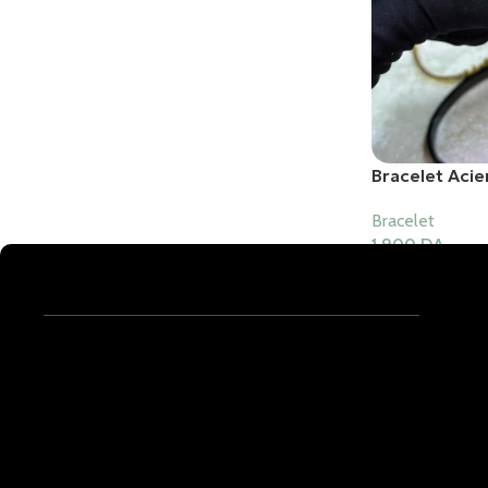
Bracelet Aci
Bracelet
1,900
DA
Ajouter Au Pani