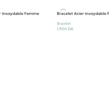
er inoxydable Femme
Bracelet Acier inoxydabl
Bracelet
1,900
DA
er
Ajouter Au Panier