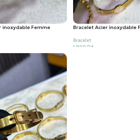
er inoxydable Femme
Bracelet Acier inoxydabl
Bracelet
1,900
DA
er
Ajouter Au Panier