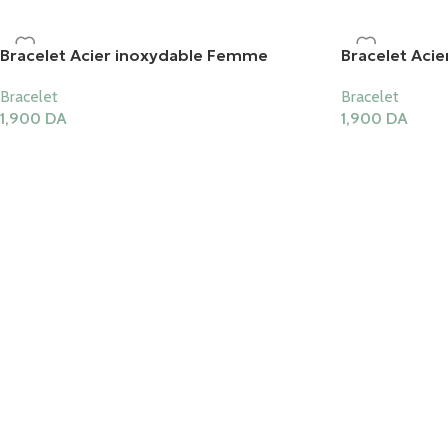
Bracelet Acier inoxydable Femme
Bracelet Aci
Bracelet
Bracelet
1,900
DA
1,900
DA
Ajouter Au Panier
Ajouter Au Pani