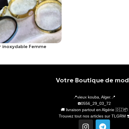
er inoxydable Femme
er
Votre Boutique de mo
📍vieux kouba, Alger.📍
☎️0556_29_03_72
🚚 livraison partout en Algérie 🇩🇿📦
Trouvez tout nos articles sur TLGRM ❣