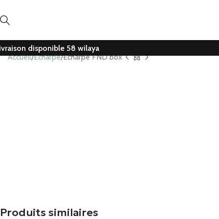
ivraison disponible 58 wilaya
Accueil
Echarpe
Echarpe FND box
Produits similaires