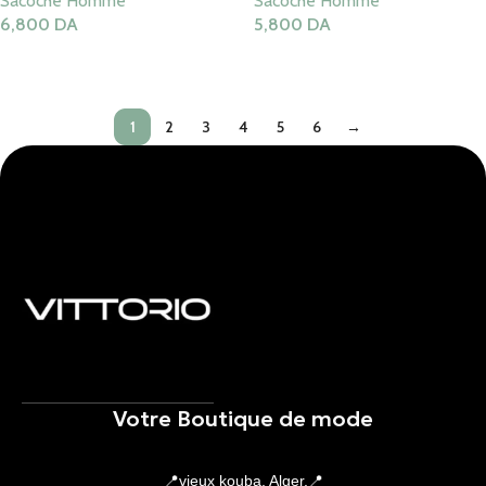
Sacoche Homme
Sacoche Homme
6,800
DA
5,800
DA
Ajouter Au Panier
Ajouter Au Panier
1
2
3
4
5
6
→
Votre Boutique de mode
📍vieux kouba, Alger.📍