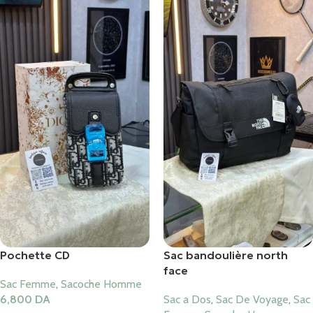
Pochette CD
Sac bandoulière north
face
Sac Femme
,
Sacoche Homme
6,800
DA
Sac a Dos
,
Sac De Voyage
,
Sac