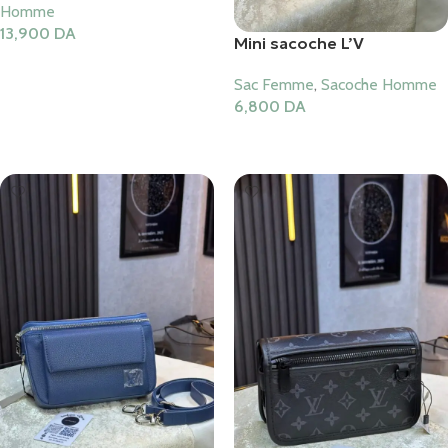
Homme
13,900
DA
Mini sacoche L’V
Ajouter Au Panier
Sac Femme
,
Sacoche Homme
6,800
DA
Ajouter Au Panier