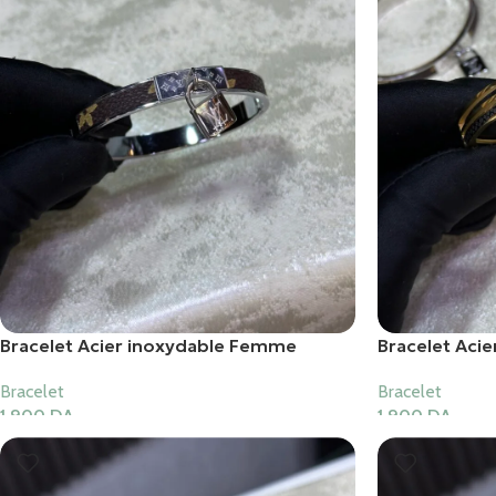
Bracelet Acier inoxydable Femme
Bracelet Aci
Bracelet
Bracelet
1,900
DA
1,900
DA
Ajouter Au Panier
Ajouter Au Pani