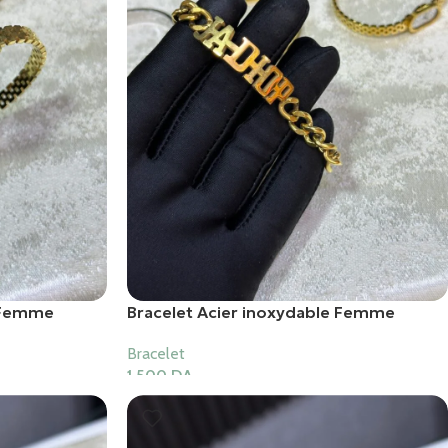
e Femme
Bracelet Acier inoxydable Femme
Bracelet
1,500
DA
Ajouter Au Panier