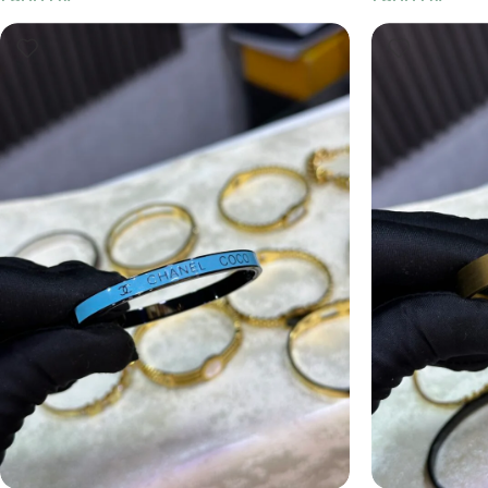
1,900
DA
1,900
DA
Ajouter Au Panier
Ajouter Au Pani