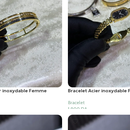
er inoxydable Femme
Bracelet Acier inoxydabl
Bracelet
1,900
DA
er
Ajouter Au Panier