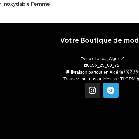
er inoxydable Femme
er
Votre Boutique de mo
📍vieux kouba, Alger.📍
☎️0556_29_03_72
🚚 livraison partout en Algérie 🇩🇿📦
Trouvez tout nos articles sur TLGRM ❣