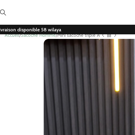
ivraison disponible 58 wilaya
Accueil
Sacoche Homme
Mini sacoche triple A