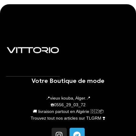
Votre Boutique de mode
📍vieux kouba, Alger.📍
☎️0556_29_03_72
🚚 livraison partout en Algérie 🇩🇿📦
Trouvez tout nos articles sur TLGRM ❣️