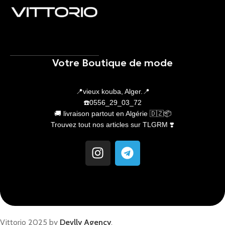
Votre Boutique de mode
📍vieux kouba, Alger.📍
☎️0556_29_03_72
🚚 livraison partout en Algérie 🇩🇿📦
Trouvez tout nos articles sur TLGRM ❣️
Vittorio 2025 by
Devlly Agency
.