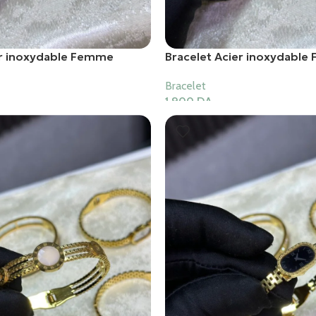
er inoxydable Femme
Bracelet Acier inoxydabl
Bracelet
1,900
DA
er
Ajouter Au Panier