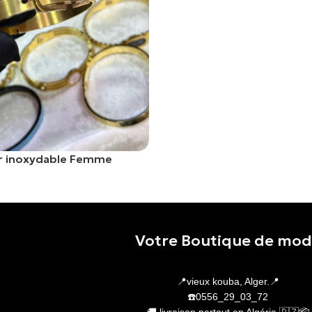
er inoxydable Femme
er
Votre Boutique de mo
📍vieux kouba, Alger.📍
☎️0556_29_03_72