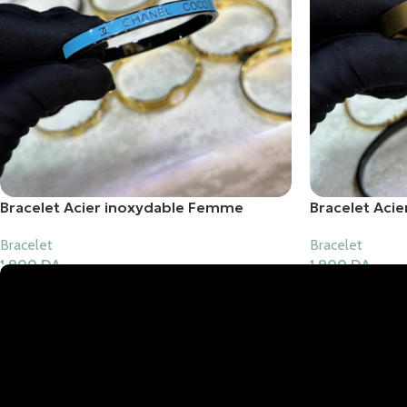
Bracelet Acier inoxydable Femme
Bracelet Aci
Bracelet
Bracelet
1,900
DA
1,900
DA
Ajouter Au Panier
Ajouter Au Pani