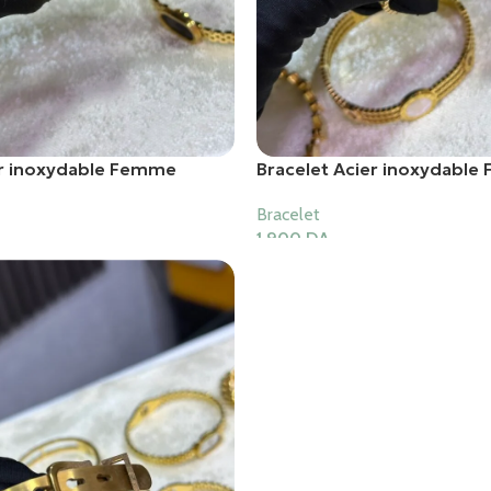
er inoxydable Femme
Bracelet Acier inoxydabl
Bracelet
1,900
DA
er
Ajouter Au Panier