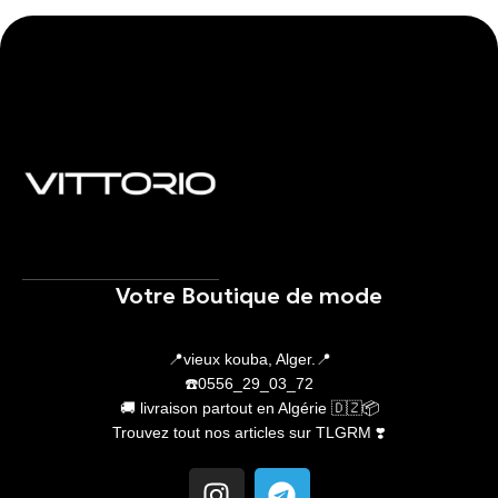
Votre Boutique de mode
📍vieux kouba, Alger.📍
☎️0556_29_03_72
🚚 livraison partout en Algérie 🇩🇿📦
Trouvez tout nos articles sur TLGRM ❣️