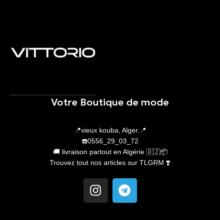
Votre Boutique de mode
📍vieux kouba, Alger.📍
☎️0556_29_03_72
🚚 livraison partout en Algérie 🇩🇿📦
Trouvez tout nos articles sur TLGRM ❣️