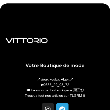
Votre Boutique de mode
📍vieux kouba, Alger.📍
☎️0556_29_03_72
🚚 livraison partout en Algérie 🇩🇿📦
Trouvez tout nos articles sur TLGRM ❣️