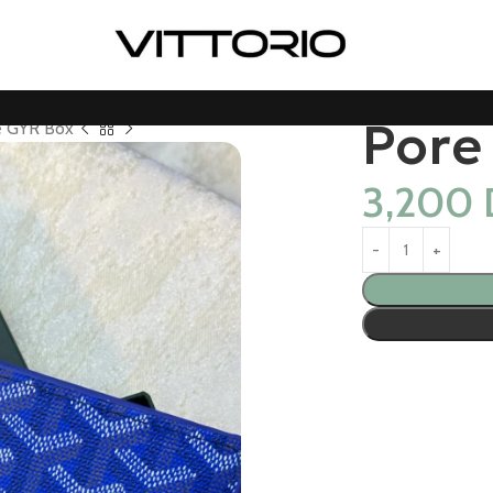
Pore
le GYR Box
3,200