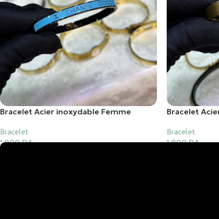
Bracelet Acier inoxydable Femme
Bracelet Aci
Bracelet
Bracelet
1,900
DA
1,900
DA
Ajouter Au Panier
Ajouter Au Pani