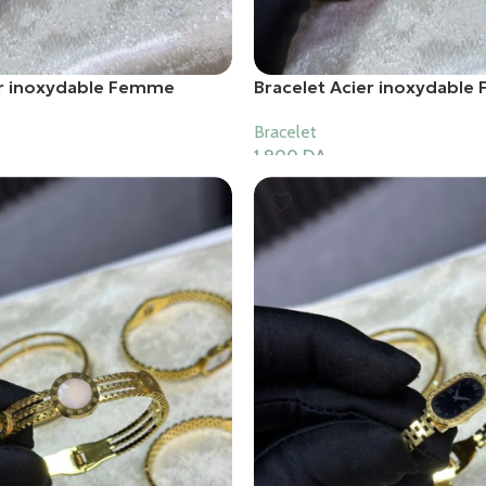
er inoxydable Femme
Bracelet Acier inoxydabl
Bracelet
1,900
DA
er
Ajouter Au Panier