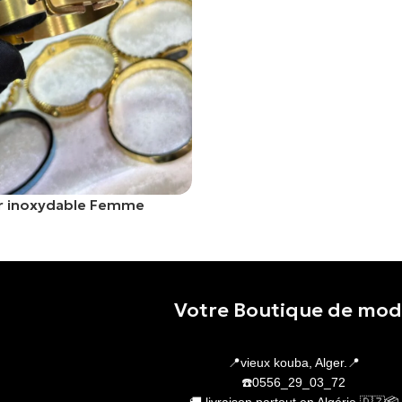
er inoxydable Femme
er
Votre Boutique de mo
📍vieux kouba, Alger.📍
☎️0556_29_03_72