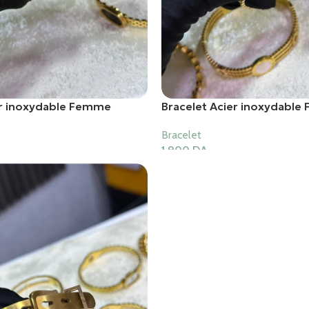
er inoxydable Femme
Bracelet Acier inoxydabl
Bracelet
1,900
DA
er
Ajouter Au Panier