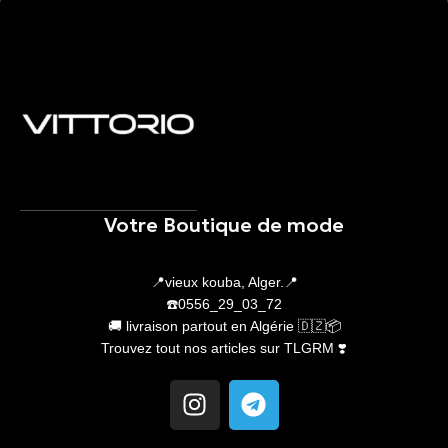
Votre Boutique de mode
📍vieux kouba, Alger.📍
☎️0556_29_03_72
🚚 livraison partout en Algérie 🇩🇿📦
Trouvez tout nos articles sur TLGRM ❣️