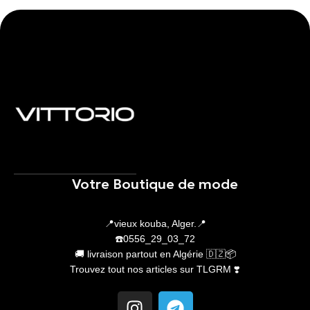
Votre Boutique de mode
📍vieux kouba, Alger.📍
☎️0556_29_03_72
🚚 livraison partout en Algérie 🇩🇿📦
Trouvez tout nos articles sur TLGRM ❣️