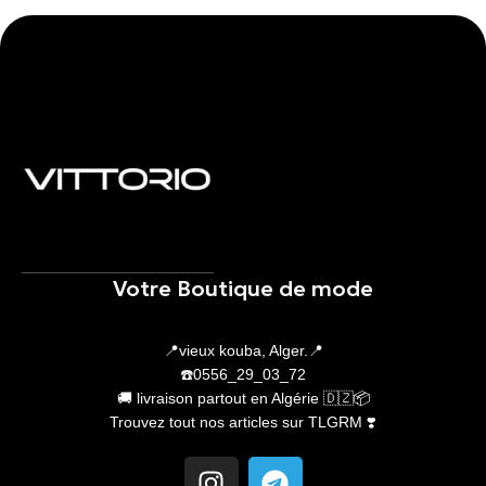
Votre Boutique de mode
📍vieux kouba, Alger.📍
☎️0556_29_03_72
🚚 livraison partout en Algérie 🇩🇿📦
Trouvez tout nos articles sur TLGRM ❣️