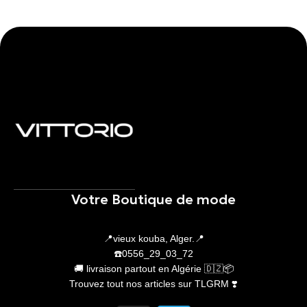
Ajouter Au Panier
Ajouter Au Panier
Votre Boutique de mode
📍vieux kouba, Alger.📍
☎️0556_29_03_72
🚚 livraison partout en Algérie 🇩🇿📦
Trouvez tout nos articles sur TLGRM ❣️