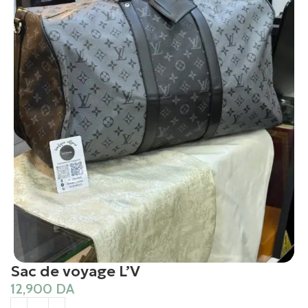
Sac de voyage L’V
12,900
DA