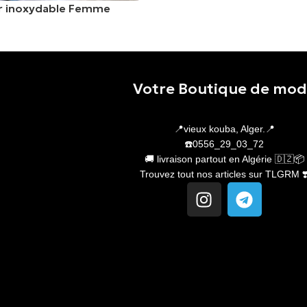
er inoxydable Femme
er
Votre Boutique de mo
📍vieux kouba, Alger.📍
☎️0556_29_03_72
🚚 livraison partout en Algérie 🇩🇿📦
Trouvez tout nos articles sur TLGRM ❣