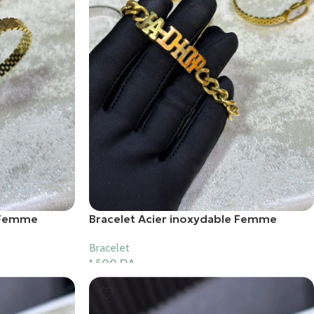
e Femme
Bracelet Acier inoxydable Femme
Bracelet
1,500
DA
Ajouter Au Panier