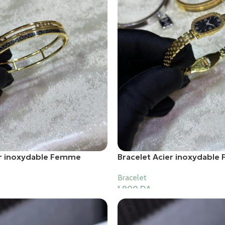
er inoxydable Femme
Bracelet Acier inoxydabl
Bracelet
1,900
DA
er
Ajouter Au Panier