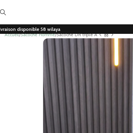
ivraison disponible 58 wilaya
Accueil
Sacoche Homme
Sacoche DR triple A