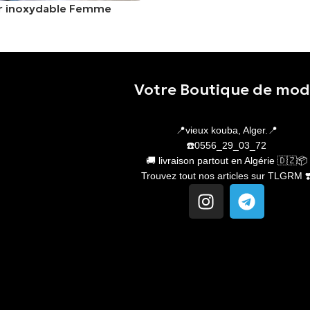
er inoxydable Femme
er
Votre Boutique de mo
📍vieux kouba, Alger.📍
☎️0556_29_03_72
🚚 livraison partout en Algérie 🇩🇿📦
Trouvez tout nos articles sur TLGRM ❣