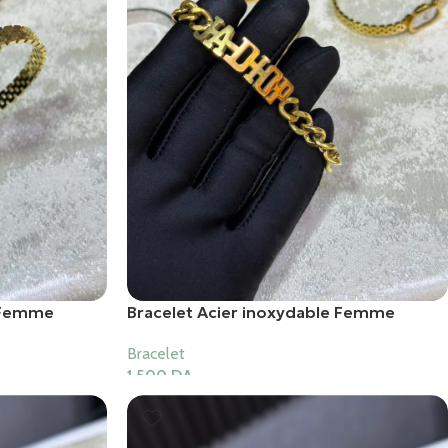
e Femme
Bracelet Acier inoxydable Femme
Bracelet
1,500
DA
Ajouter Au Panier