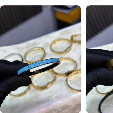
1,900
DA
1,900
DA
Ajouter Au Panier
Ajouter Au Pani