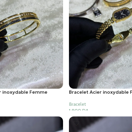
er inoxydable Femme
Bracelet Acier inoxydabl
Bracelet
1,900
DA
er
Ajouter Au Panier