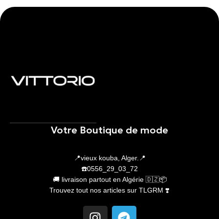
Votre Boutique de mode
📍vieux kouba, Alger.📍
☎️0556_29_03_72
🚚 livraison partout en Algérie 🇩🇿📦
Trouvez tout nos articles sur TLGRM ❣️