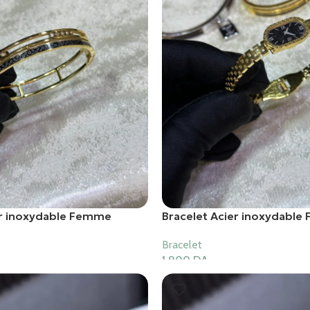
er inoxydable Femme
Bracelet Acier inoxydabl
Bracelet
1,900
DA
er
Ajouter Au Panier