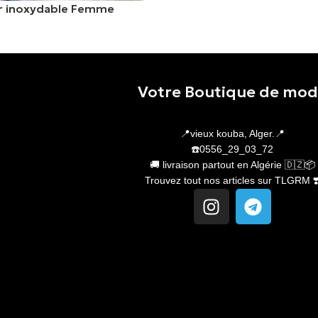
er inoxydable Femme
er
Votre Boutique de mo
📍vieux kouba, Alger.📍
☎️0556_29_03_72
🚚 livraison partout en Algérie 🇩🇿📦
Trouvez tout nos articles sur TLGRM ❣