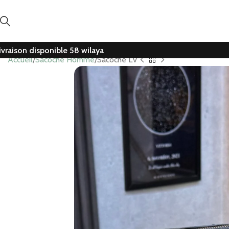
ivraison disponible 58 wilaya
Accueil
Sacoche Homme
Sacoche L’v