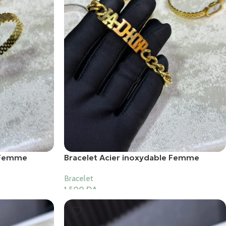
e Femme
Bracelet Acier inoxydable Femme
Bracelet
1,500
DA
Ajouter Au Panier