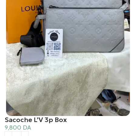
Sacoche L’V 3p Box
9,800
DA