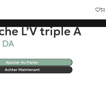
he L’V triple A
0
DA
Ajouter Au Panier
Achter Maintenant