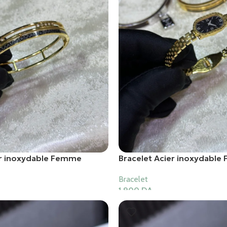
er inoxydable Femme
Bracelet Acier inoxydabl
Bracelet
1,900
DA
er
Ajouter Au Panier