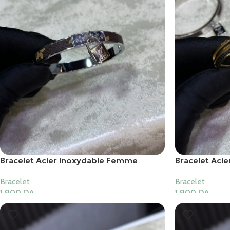
Bracelet Acier inoxydable Femme
Bracelet Aci
Bracelet
Bracelet
1,900
DA
1,900
DA
Ajouter Au Panier
Ajouter Au Pani