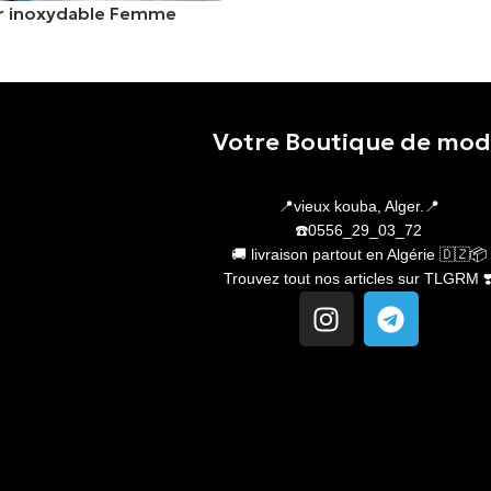
er inoxydable Femme
er
Votre Boutique de mo
📍vieux kouba, Alger.📍
☎️0556_29_03_72
🚚 livraison partout en Algérie 🇩🇿📦
Trouvez tout nos articles sur TLGRM ❣