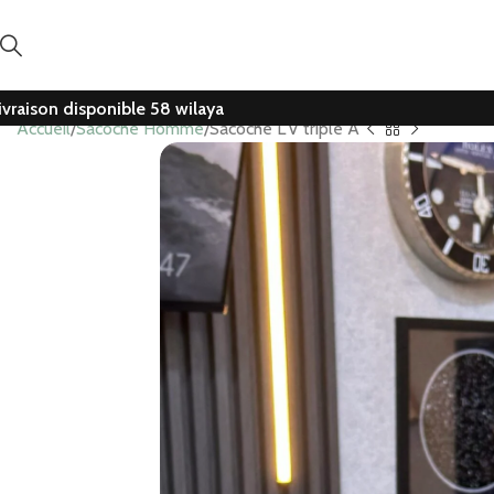
ivraison disponible 58 wilaya
Accueil
Sacoche Homme
Sacoche L’V triple A