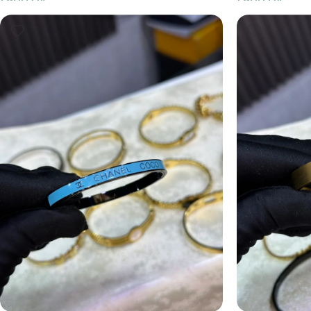
1,900
DA
1,900
DA
Ajouter Au Panier
Ajouter Au Pani