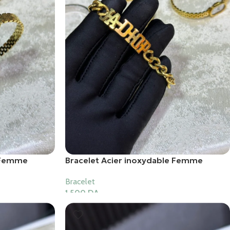
e Femme
Bracelet Acier inoxydable Femme
Bracelet
1,500
DA
Ajouter Au Panier